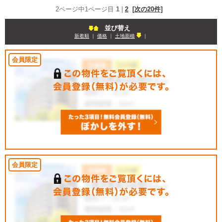
2ページ中1ページ目
1
|
2
[次の20件]
並び替え
新着順
｜
価格
｜
土地面積
｜