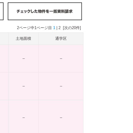
2ページ中1ページ目
1
|
2
[次の20件]
土地面積
通学区
–
–
–
–
–
–