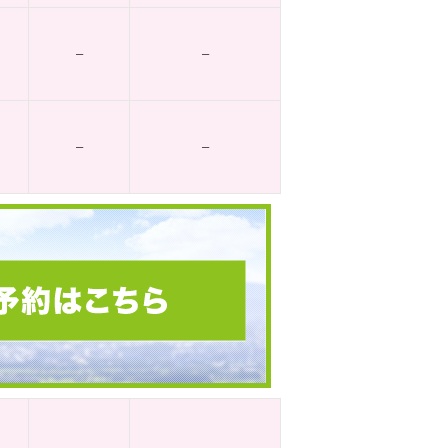
–
–
–
–