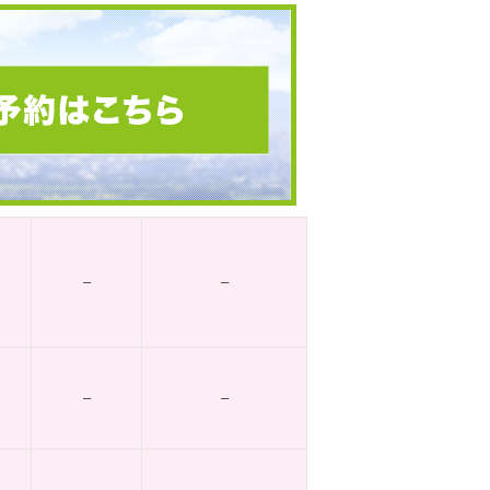
–
–
–
–