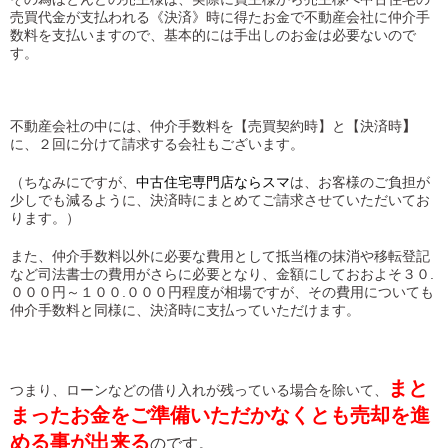
売買代金が支払われる《決済》時に得たお金で不動産会社に仲介手
数料を支払いますので、基本的には手出しのお金は必要ないので
す。
不動産会社の中には、仲介手数料を【売買契約時】と【決済時
】
に、２回に分けて請求する会社もございます。
（ちなみにですが、
中古住宅専門店ならスマ
は、お客様のご負担が
少しでも減るように、決済時にまとめてご請求させていただいてお
ります。）
また、仲介手数料以外に必要な費用として抵当権の抹消や移転登記
など司法書士の費用がさらに必要となり、金額にしておおよそ３０.
０００円～１００.０００円程度が相場ですが、その費用についても
仲介手数料と同様に、決済時に支払っていただけます。
まと
つまり、ローンなどの借り入れが残っている場合を除いて、
まったお金をご準備いただかなくとも売却を進
める事が出来る
のです。