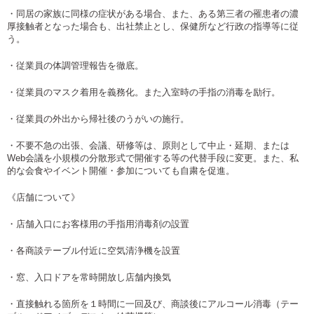
・同居の家族に同様の症状がある場合、また、ある第三者の罹患者の濃
厚接触者となった場合も、出社禁止とし、保健所など行政の指導等に従
う。
・従業員の体調管理報告を徹底。
・従業員のマスク着用を義務化。また入室時の手指の消毒を励行。
・従業員の外出から帰社後のうがいの施行。
・不要不急の出張、会議、研修等は、原則として中止・延期、または
Web会議を小規模の分散形式で開催する等の代替手段に変更。また、私
的な会食やイベント開催・参加についても自粛を促進。
《店舗について》
・店舗入口にお客様用の手指用消毒剤の設置
・各商談テーブル付近に空気清浄機を設置
・窓、入口ドアを常時開放し店舗内換気
・直接触れる箇所を１時間に一回及び、商談後にアルコール消毒（テー