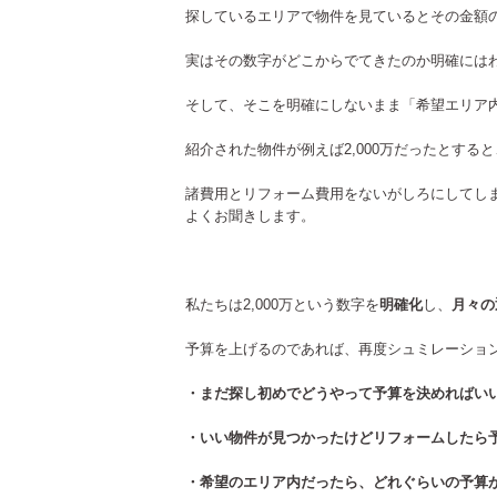
探しているエリアで物件を見ているとその金額
実はその数字がどこからでてきたのか明確には
そして、そこを明確にしないまま「希望エリア内
紹介された物件が例えば2,000万だったとす
諸費用とリフォーム費用をないがしろにしてしま
よくお聞きします。
私たちは2,000万という数字を
明確化
し、
月々の
予算を上げるのであれば、再度シュミレーショ
・まだ探し初めでどうやって予算を決めればい
・いい物件が見つかったけどリフォームしたら
・希望のエリア内だったら、どれぐらいの予算