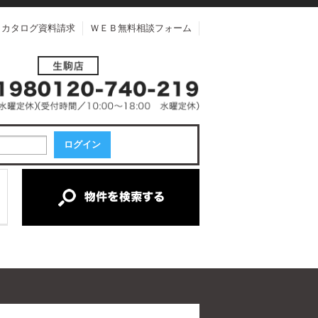
カタログ資料請求
ＷＥＢ無料相談フォーム
中古一戸建て
中古マンション
新築一戸建て
土地