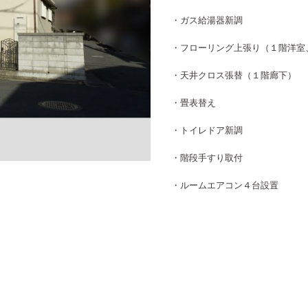
・ガス給湯器新調
・フローリング上張り（１階洋室
・天井クロス張替（１階廊下）
・畳表替え
・トイレドア新調
・階段手すり取付
・ルームエアコン４台設置