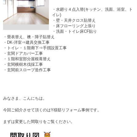
・水廻り４点入替(キッチン、洗面、浴室、ト
イレ)
・壁・天井クロス貼替え
・床フローリング上張り
・洗面・トイレ床CF貼り
・畳表替え、襖・障子貼替え
・DK-洋室⇒建具交換工事
・トイレ・１階廊下⇒手摺設置工事
・玄関ドアカバー工事
・１階和室部分屋根葺替え
・玄関横樹木伐採工事
・玄関前スロープ造作工事
みなさま、こんにちは。
今回ご紹介させて頂くのはY様邸リフォーム事例です。
まずは変更した間取りをご覧ください。