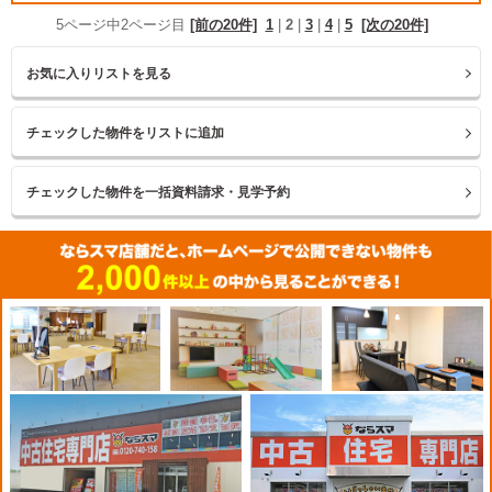
5ページ中2ページ目
[前の20件]
1
|
2
|
3
|
4
|
5
[次の20件]
お気に入りリストを見る