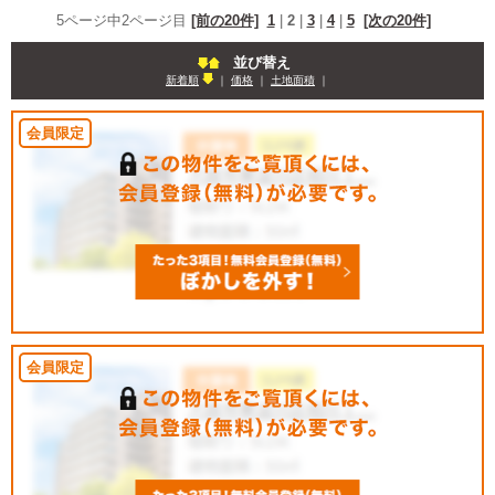
5ページ中2ページ目
[前の20件]
1
|
2
|
3
|
4
|
5
[次の20件]
並び替え
新着順
｜
価格
｜
土地面積
｜