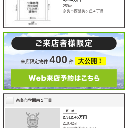
259㎡
奈良市西登美ヶ丘４丁目
400
大公開！
来店限定物件
件
奈良市学園南１丁目
2,312.45万円
218.42㎡