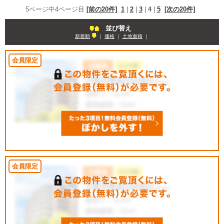
5ページ中4ページ目
[前の20件]
1
|
2
|
3
|
4
|
5
[次の20件]
並び替え
新着順
｜
価格
｜
土地面積
｜