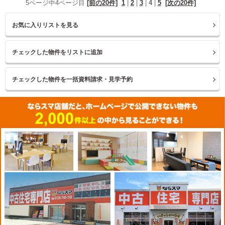
5ページ中4ページ目
[前の20件]
1
|
2
|
3
|
4
|
5
[次の20件]
お気に入りリストを見る