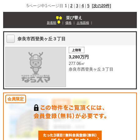
5ページ中1ページ目
1
|
2
|
3
|
4
|
5
[次の20件]
並び替え
新着順
｜
価格
｜
土地面積
｜
奈良市西登美ヶ丘３丁目
3,280万円
277.06㎡
奈良市西登美ヶ丘３丁目