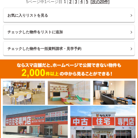
5ページ中1ページ目
1
|
2
|
3
|
4
|
5
[次の20件]
お気に入りリストを見る