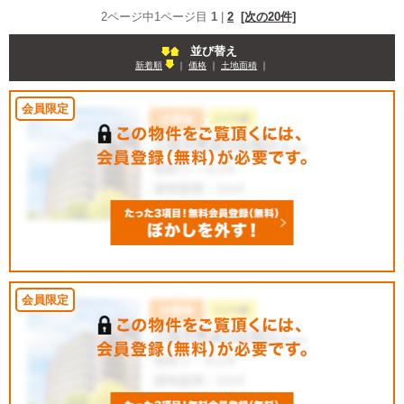
2ページ中1ページ目
1
|
2
[次の20件]
並び替え
新着順
｜
価格
｜
土地面積
｜