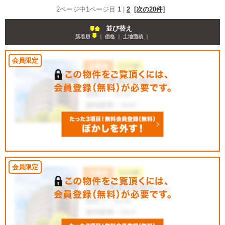
2ページ中1ページ目
1
|
2
[次の20件]
並び替え
新着順
｜
価格
｜
土地面積
｜