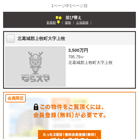
1ページ中1ページ目
並び替え
新着順
｜
価格
｜
土地面積
｜
北葛城郡上牧町大字上牧
3,500万円
795.79㎡
北葛城郡上牧町大字上牧