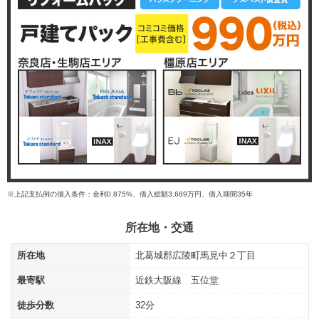
※上記支払例の借入条件：金利0.875%、借入総額3,689万円、借入期間35年
所在地・交通
所在地
北葛城郡広陵町馬見中２丁目
最寄駅
近鉄大阪線 五位堂
徒歩分数
32分