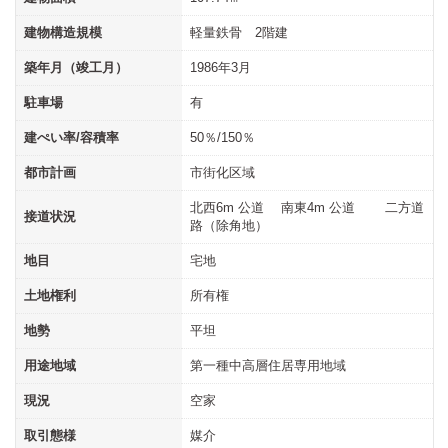
建物構造規模
軽量鉄骨 2階建
築年月（竣工月）
1986年3月
駐車場
有
建ぺい率/容積率
50％/150％
都市計画
市街化区域
北西6m 公道 南東4m 公道 二方道
接道状況
路（除角地）
地目
宅地
土地権利
所有権
地勢
平坦
用途地域
第一種中高層住居専用地域
現況
空家
取引態様
媒介