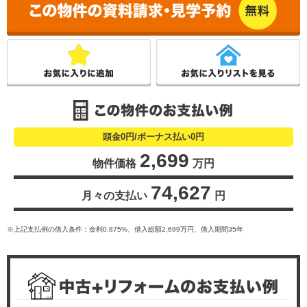
こ
頭金0円/ボーナス払い0円
2,699
物件価格
万円
74,627
月々の支払い
円
※上記支払例の借入条件：金利0.875%、借入総額
2,699
万円、借入期間35年
中