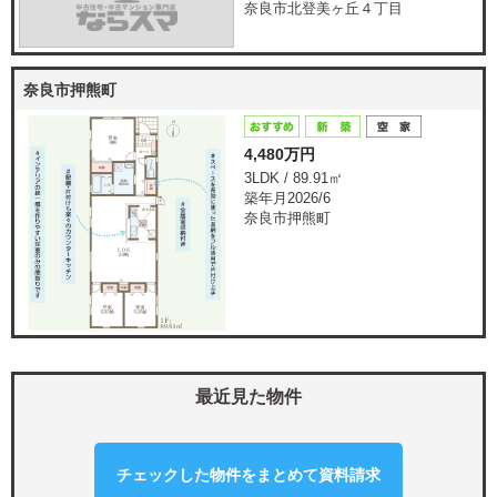
奈良市北登美ヶ丘４丁目
奈良市押熊町
4,480万円
3LDK / 89.91㎡
築年月2026/6
奈良市押熊町
最近見た物件