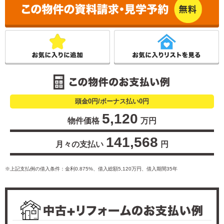
こ
頭金0円/ボーナス払い0円
5,120
物件価格
万円
141,568
月々の支払い
円
※上記支払例の借入条件：金利0.875%、借入総額
5,120
万円、借入期間35年
中