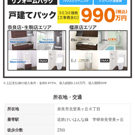
※上記支払例の借入条件：金利0.875%、借入総額6,110万円、借入期間35年
所在地・交通
所在地
奈良市北登美ヶ丘６丁目
最寄駅
近鉄けいはんな線 学研奈良登美ヶ丘
徒歩分数
23分