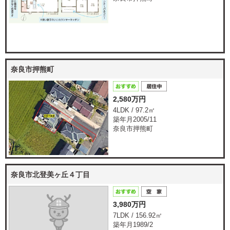
奈良市押熊町
2,580万円
4LDK / 97.2㎡
築年月2005/11
奈良市押熊町
奈良市北登美ヶ丘４丁目
3,980万円
7LDK / 156.92㎡
築年月1989/2