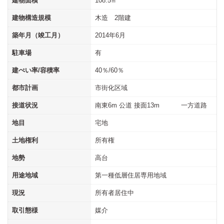
建物面積
108.5㎡
建物構造規模
木造 2階建
築年月（竣工月）
2014年6月
駐車場
有
建ぺい率/容積率
40％/60％
都市計画
市街化区域
接道状況
南東6m 公道 接面13m 一方道路
地目
宅地
土地権利
所有権
地勢
高台
用途地域
第一種低層住居専用地域
現況
所有者居住中
取引態様
媒介