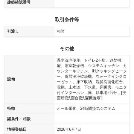
建築確認番号
取引条件等
引渡し
相談
その他
温水洗浄便座、トイレ2ヶ所、追焚機
能、浴室乾燥機、システムキッチン、カ
ウンターキッチン、IHクッキングヒータ
ー、食器洗浄乾燥機、ウォークインクロ
設備
ーゼット、床下収納、洗髪洗面化粧台、
電気、上水道、下水道、床暖房、モニタ
付インターホン、庭、駐車場2台分、[洗
面所][洗面台][洗濯機置場]
特徴
オール電化、24時間換気システム
諸条件・相談
情報登録日
2026年6月7日