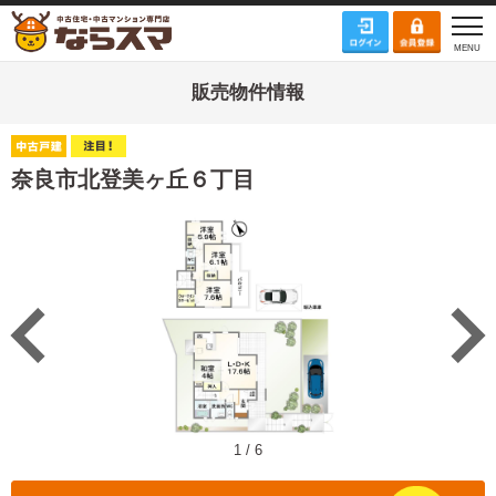
販売物件情報
奈良市北登美ヶ丘６丁目
1
/
6