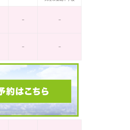
–
–
–
–