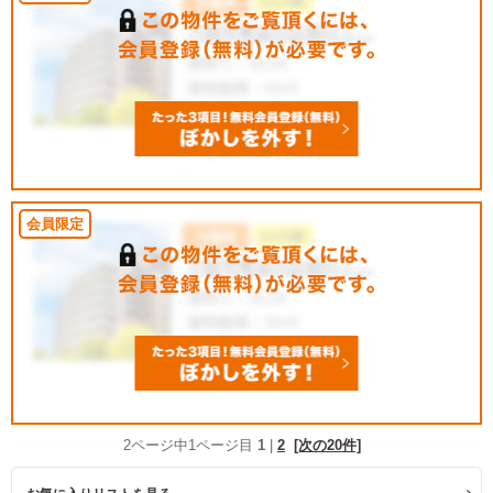
2ページ中1ページ目
1
|
2
[次の20件]