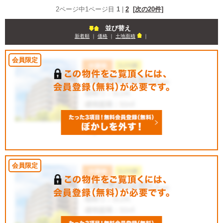
2ページ中1ページ目
1
|
2
[次の20件]
並び替え
新着順
｜
価格
｜
土地面積
｜