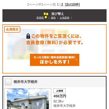
2ページ中1ページ目
1
|
2
[次の20件]
並び替え
新着順
｜
価格
｜
土地面積
｜
桜井市大字桜井
450万円
92.38㎡
桜井市大字桜井