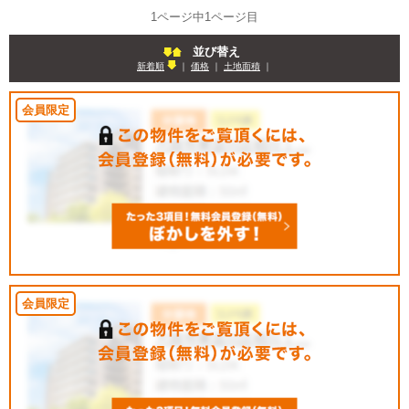
1ページ中1ページ目
並び替え
新着順
｜
価格
｜
土地面積
｜