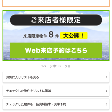
8
大公開！
来店限定物件
件
1ページ中1ページ目
お気に入りリストを見る