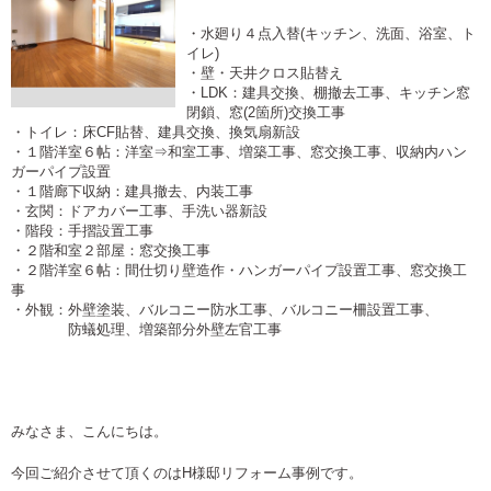
・水廻り４点入替(キッチン、洗面、浴室、ト
イレ)
・壁・天井クロス貼替え
・LDK：建具交換、棚撤去工事、キッチン窓
閉鎖、窓(2箇所)交換工事
・トイレ：床CF貼替、建具交換、換気扇新設
・１階洋室６帖：洋室⇒和室工事、増築工事、窓交換工事、収納内ハン
ガーパイプ設置
・１階廊下収納：建具撤去、内装工事
・玄関：ドアカバー工事、手洗い器新設
・階段：手摺設置工事
・２階和室２部屋：窓交換工事
・２階洋室６帖：間仕切り壁造作・ハンガーパイプ設置工事、窓交換工
事
・外観：外壁塗装、バルコニー防水工事、バルコニー柵設置工事、
防蟻処理、増築部分外壁左官工事
みなさま、こんにちは。
今回ご紹介させて頂くのはH様邸リフォーム事例です。