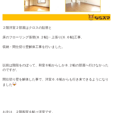
２階洋室２部屋はクロスの貼替と
床のフローリング張替(８.２帖)・上張り(６.６帖)工事、
収納・間仕切り壁解体工事を行いました。
以前は階段をのぼって、和室６帖からしか８.２帖の部屋へ行けなかった
のですが、
間仕切り壁を解体した事で、洋室６.６帖からも行き来できるようになり
ました
お次は、２階和室６帖⇒洋室です。