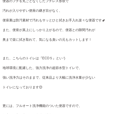
便器のフチを丸ごとなくしたフチレス形状で
汚れが入りやすい便座の継ぎ目がなく、
便座裏は防汚素材で汚れもサッとひと拭きお手入れ楽々な便器です🚽
また、便座が真上にしっかり上がるので、便器との隙間汚れが
奥まで楽に拭き取れて、気になる臭いの元もカットします！
また、こちらのトイレは『ECO５』という
地球環境に配慮した、強力洗浄の超節水型トイレで、
強い洗浄力はそのままで、従来品より大幅に洗浄水量が少ない
トイレになっております😊
更には、フルオート洗浄機能のついた便器ですので、