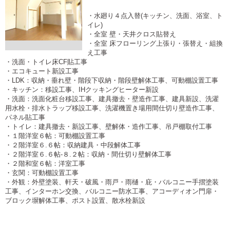
・水廻り４点入替(キッチン、洗面、浴室、ト
イレ)
・全室 壁・天井クロス貼替え
・全室 床フローリング上張り・張替え・組換
え工事
・洗面・トイレ床CF貼工事
・エコキュート新設工事
・LDK：収納・垂れ壁・階段下収納・階段壁解体工事、可動棚設置工事
・キッチン：移設工事、IHクッキングヒーター新設
・洗面：洗面化粧台移設工事、建具撤去・壁造作工事、建具新設、洗濯
用水栓・排水トラップ移設工事、洗濯機置き場用間仕切り壁造作工事、
パネル貼工事
・トイレ：建具撤去・新設工事、壁解体・造作工事、吊戸棚取付工事
・１階洋室６帖：可動棚設置工事
・２階洋室６.６帖：収納建具・中段解体工事
・２階洋室６.６帖-８.２帖：収納・間仕切り壁解体工事
・２階和室６帖：洋室工事
・玄関：可動棚設置工事
・外観：外壁塗装、軒天・破風・雨戸・雨樋・庇・バルコニー手摺塗装
工事、インターホン交換、バルコニー防水工事、アコーディオン門扉・
ブロック塀解体工事、ポスト設置、散水栓新設